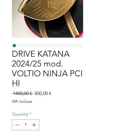
DRIVE KATANA
2024/25 mod.
VOLTIO NINJA PCI
HI
Prezzo
Prezzo
 1450,00 € 
850,00 €
regolare
scontato
IVA inclusa
Quantità
*