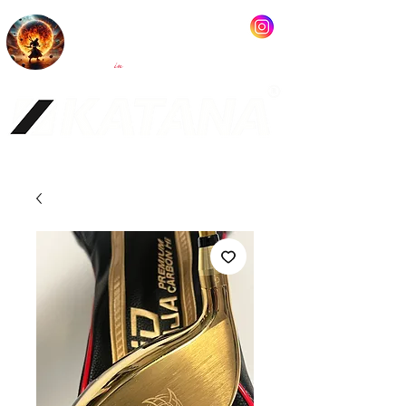
KATANA GOLF
MADE
JAPAN
in