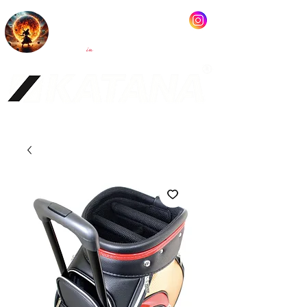
KATANA GOLF
MADE
JAPAN
in